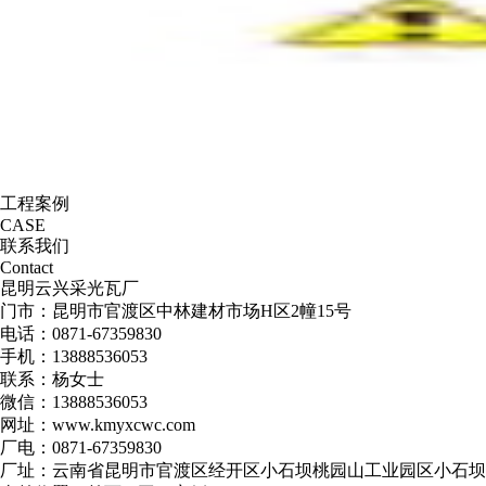
工程案例
CASE
联系我们
Contact
昆明云兴采光瓦厂
门市：昆明市官渡区中林建材市场H区2幢15号
电话：0871-67359830
手机：13888536053
联系：杨女士
微信：13888536053
网址：www.kmyxcwc.com
厂电：0871-67359830
厂址：云南省昆明市官渡区经开区小石坝桃园山工业园区小石坝6